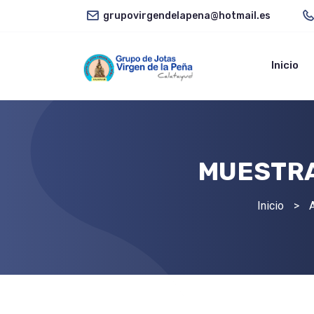
grupovirgendelapena@hotmail.es
Inicio
MUESTRA
Inicio
>
A